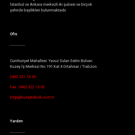
İstanbul ve Ankara merkezli iki şubesi ve birçok
şehirde bayilikleri bulunmaktadır.
Ofis
Cumhuriyet Mahallesi. Yavuz Sulan Selim Bulvarı.
Kuzey İş Merkezi No:191 Kat:4 Ortahisar / Trabzon
0462 321 16 45
Fax : 0462 322 15 53
bilgi@kuzeyteknik.com.tr
Yardım