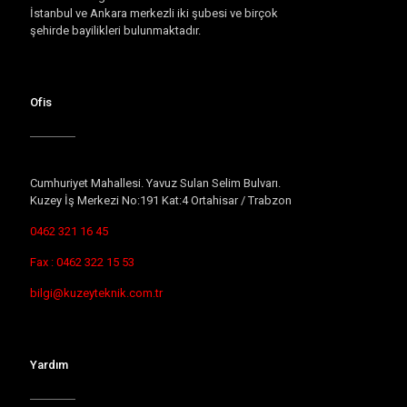
İstanbul ve Ankara merkezli iki şubesi ve birçok
şehirde bayilikleri bulunmaktadır.
Ofis
Cumhuriyet Mahallesi. Yavuz Sulan Selim Bulvarı.
Kuzey İş Merkezi No:191 Kat:4 Ortahisar / Trabzon
0462 321 16 45
Fax : 0462 322 15 53
bilgi@kuzeyteknik.com.tr
Yardım