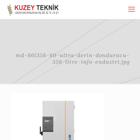
md-86l358-80-ultra-derin-dondurucu-
358-litre-info-endustri.jpg