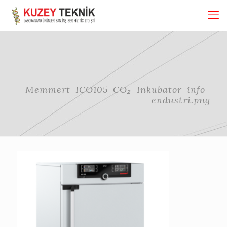
Memmert-ICO105-CO₂-Inkubator-info-
endustri.png