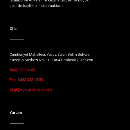
İstanbul ve Ankara merkezli iki şubesi ve birçok
şehirde bayilikleri bulunmaktadır.
Ofis
Cumhuriyet Mahallesi. Yavuz Sulan Selim Bulvarı.
Kuzey İş Merkezi No:191 Kat:4 Ortahisar / Trabzon
0462 321 16 45
Fax : 0462 322 15 53
bilgi@kuzeyteknik.com.tr
Yardım