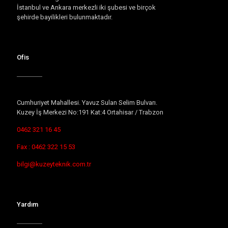
İstanbul ve Ankara merkezli iki şubesi ve birçok
şehirde bayilikleri bulunmaktadır.
Ofis
Cumhuriyet Mahallesi. Yavuz Sulan Selim Bulvarı.
Kuzey İş Merkezi No:191 Kat:4 Ortahisar / Trabzon
0462 321 16 45
Fax : 0462 322 15 53
bilgi@kuzeyteknik.com.tr
Yardım